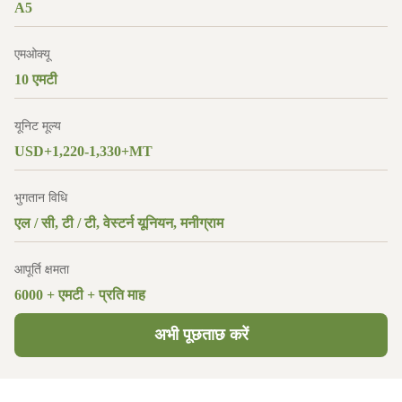
A5
एमओक्यू
10 एमटी
यूनिट मूल्य
USD+1,220-1,330+MT
भुगतान विधि
एल / सी, टी / टी, वेस्टर्न यूनियन, मनीग्राम
आपूर्ति क्षमता
6000 + एमटी + प्रति माह
अभी पूछताछ करें