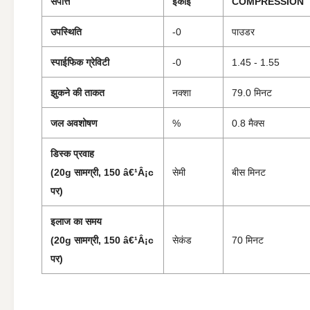
संपत्ति
इकाई
COMPRESSION
उपस्थिति
-0
पाउडर
स्पाईफिक ग्रेविटी
-0
1.45 - 1.55
झुकने की ताकत
नक्शा
79.0 मिनट
जल अवशोषण
%
0.8 मैक्स
डिस्क प्रवाह
(20g सामग्री, 150 â€¹Â¡c
सेमी
बीस मिनट
पर)
इलाज का समय
(20g सामग्री, 150 â€¹Â¡c
सेकंड
70 मिनट
पर)