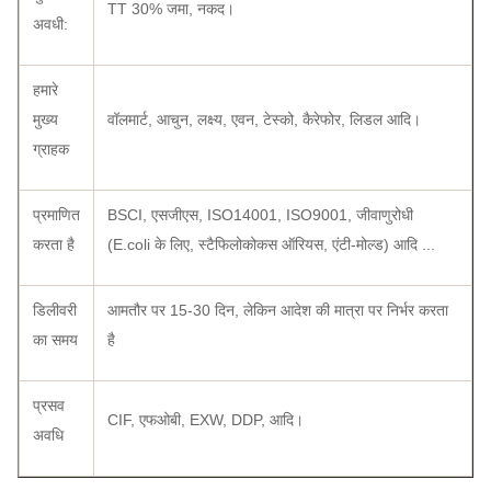
TT 30% जमा, नकद।
अवधी:
हमारे
मुख्य
वॉलमार्ट, आचुन, लक्ष्य, एवन, टेस्को, कैरेफोर, लिडल आदि।
ग्राहक
प्रमाणित
BSCI, एसजीएस, ISO14001, ISO9001, जीवाणुरोधी
करता है
(E.coli के लिए, स्टैफिलोकोकस ऑरियस, एंटी-मोल्ड) आदि ...
डिलीवरी
आमतौर पर 15-30 दिन, लेकिन आदेश की मात्रा पर निर्भर करता
का समय
है
प्रसव
CIF, एफओबी, EXW, DDP, आदि।
अवधि