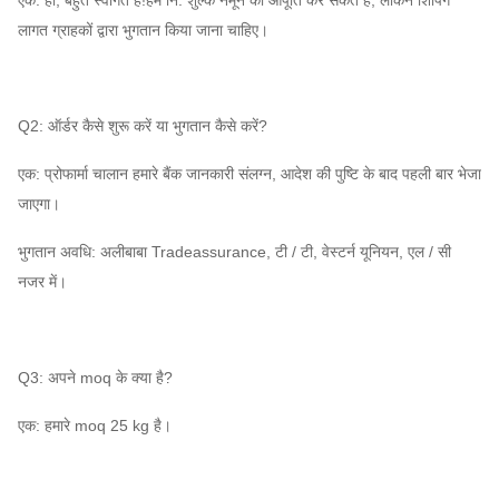
एक: हाँ, बहुत स्वागत है!हम नि: शुल्क नमूने की आपूर्ति कर सकते हैं, लेकिन शिपिंग
लागत ग्राहकों द्वारा भुगतान किया जाना चाहिए।
Q2: ऑर्डर कैसे शुरू करें या भुगतान कैसे करें?
एक: प्रोफार्मा चालान हमारे बैंक जानकारी संलग्न, आदेश की पुष्टि के बाद पहली बार भेजा
जाएगा।
भुगतान अवधि: अलीबाबा Tradeassurance, टी / टी, वेस्टर्न यूनियन, एल / सी
नजर में।
Q3: अपने moq के क्या है?
एक: हमारे moq 25 kg है।